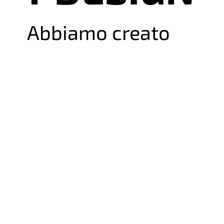
Abbiamo creato
un nuovo
packaging per il
prodotto, che si
distinguesse dalla
concorrenza e che
fosse in grado di
attirare
l'attenzione dei